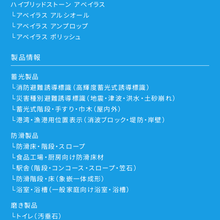
ハイブリッドストーン アベイラス
アベイラス アルシオール
アベイラス アンプロップ
アベイラス ポリッシュ
製品情報
蓄光製品
消防避難誘導標識（高輝度蓄光式誘導標識）
災害種別避難誘導標識（地震・津波・洪水・土砂崩れ）
蓄光式階段・手すり・巾木（屋内外）
港湾・漁港用位置表示（消波ブロック・堤防・岸壁）
防滑製品
防滑床・階段・スロープ
食品工場・厨房向け防滑床材
駅舎（階段・コンコース・スロープ・笠石）
防滑階段・床（象嵌一体成形）
浴室・浴槽（一般家庭向け浴室・浴槽）
磨き製品
トイレ（汚垂石）