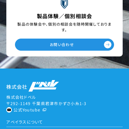
製品体験／個別相談会
製品の体験会や、個別の相談会を
随時開催しておりま
す。
お問い合わせ
株式会社ドペル
〒292-1149 千葉県君津市かずさ小糸1-3
公式Youtube
アベイラスについて