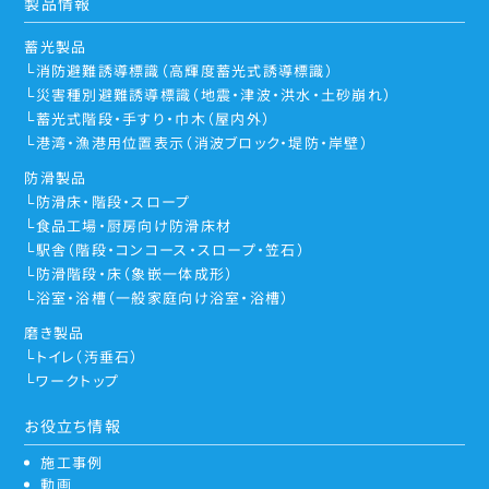
製品情報
蓄光製品
消防避難誘導標識（高輝度蓄光式誘導標識）
災害種別避難誘導標識（地震・津波・洪水・土砂崩れ）
蓄光式階段・手すり・巾木（屋内外）
港湾・漁港用位置表示（消波ブロック・堤防・岸壁）
防滑製品
防滑床・階段・スロープ
食品工場・厨房向け防滑床材
駅舎（階段・コンコース・スロープ・笠石）
防滑階段・床（象嵌一体成形）
浴室・浴槽（一般家庭向け浴室・浴槽）
磨き製品
トイレ（汚垂石）
ワークトップ
お役立ち情報
施工事例
動画