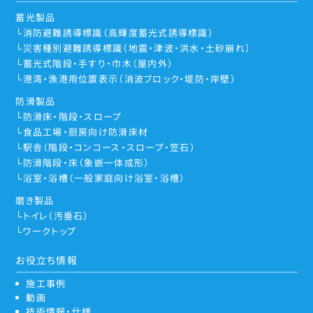
蓄光製品
消防避難誘導標識（高輝度蓄光式誘導標識）
災害種別避難誘導標識（地震・津波・洪水・土砂崩れ）
蓄光式階段・手すり・巾木（屋内外）
港湾・漁港用位置表示（消波ブロック・堤防・岸壁）
防滑製品
防滑床・階段・スロープ
食品工場・厨房向け防滑床材
駅舎（階段・コンコース・スロープ・笠石）
防滑階段・床（象嵌一体成形）
浴室・浴槽（一般家庭向け浴室・浴槽）
磨き製品
トイレ（汚垂石）
ワークトップ
お役立ち情報
施工事例
動画
技術情報・仕様