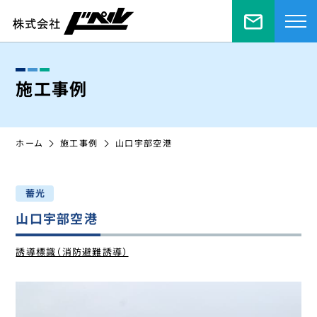
お問い合
施工事例
ホーム
施工事例
山口宇部空港
⁩蓄光
山口宇部空港
誘導標識（消防避難誘導）