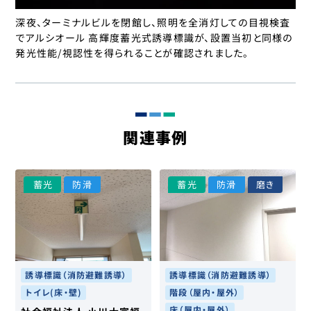
深夜、ターミナルビルを閉館し、照明を全消灯しての目視検査
でアルシオール 高輝度蓄光式誘導標識が、設置当初と同様の
発光性能/視認性を得られることが確認されました。
関連事例
⁩蓄光
防滑
⁩蓄光
防滑
磨き
誘導標識（消防避難誘導）
誘導標識（消防避難誘導）
トイレ(床・壁)
階段（屋内・屋外）
床（屋内・屋外）