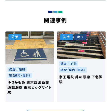
関連事例
防滑
防滑
磨き
鉄道／船舶
鉄道／船舶
階段（屋内・屋外）
床（屋内・屋外）
京王電鉄 井の頭線 下北沢
駅
ゆりかもめ 東京臨海新交
通臨海線 東京ビッグサイト
駅