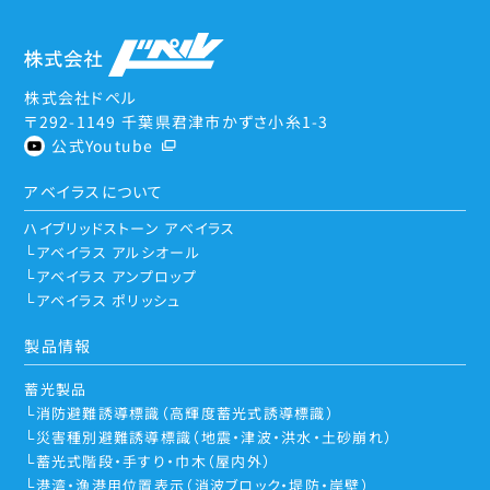
株式会社ドペル
〒292-1149 千葉県君津市かずさ小糸1-3
公式Youtube
アベイラスについて
ハイブリッドストーン アベイラス
アベイラス アルシオール
アベイラス アンプロップ
アベイラス ポリッシュ
製品情報
蓄光製品
消防避難誘導標識（高輝度蓄光式誘導標識）
災害種別避難誘導標識（地震・津波・洪水・土砂崩れ）
蓄光式階段・手すり・巾木（屋内外）
港湾・漁港用位置表示（消波ブロック・堤防・岸壁）