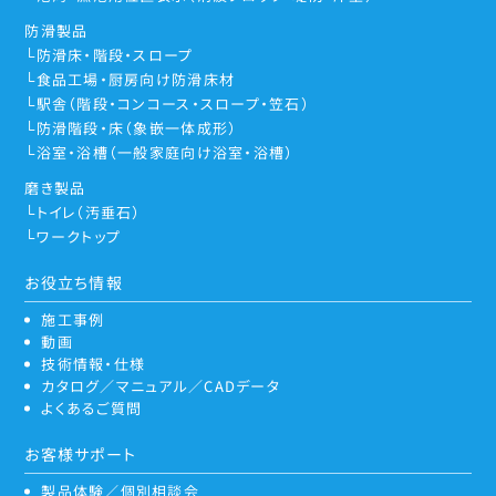
防滑製品
防滑床・階段・スロープ
食品工場・厨房向け防滑床材
駅舎（階段・コンコース・スロープ・笠石）
防滑階段・床（象嵌一体成形）
浴室・浴槽（一般家庭向け浴室・浴槽）
磨き製品
トイレ（汚垂石）
ワークトップ
お役立ち情報
施工事例
動画
技術情報・仕様
カタログ／マニュアル／CADデータ
よくあるご質問
お客様サポート
製品体験／個別相談会