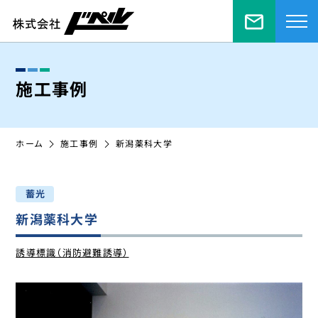
お問い合
施工事例
ホーム
施工事例
新潟薬科大学
⁩蓄光
新潟薬科大学
誘導標識（消防避難誘導）