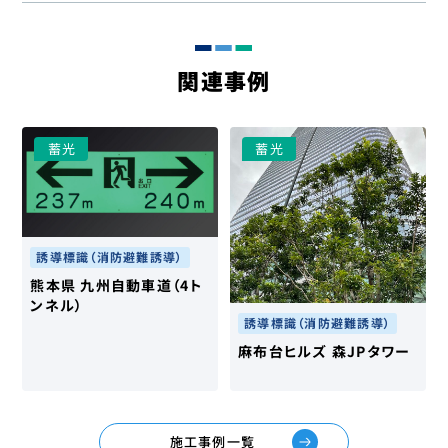
関連事例
⁩蓄光
⁩蓄光
誘導標識（消防避難誘導）
熊本県 九州自動車道（4ト
ンネル）
誘導標識（消防避難誘導）
麻布台ヒルズ 森JPタワー
施工事例一覧