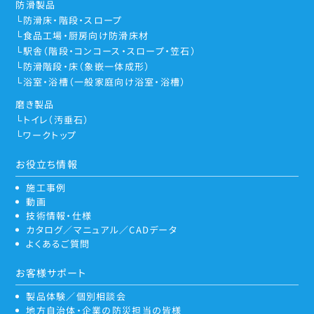
防滑製品
防滑床・階段・スロープ
食品工場・厨房向け防滑床材
駅舎（階段・コンコース・スロープ・笠石）
防滑階段・床（象嵌一体成形）
浴室・浴槽（一般家庭向け浴室・浴槽）
磨き製品
トイレ（汚垂石）
ワークトップ
お役立ち情報
施工事例
動画
技術情報・仕様
カタログ／マニュアル／CADデータ
よくあるご質問
お客様サポート
製品体験／個別相談会
地方自治体・企業の防災担当の皆様