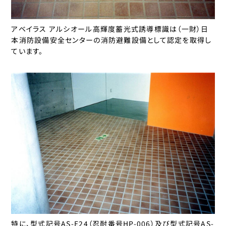
アベイラス アルシオール高輝度蓄光式誘導標識は（一財）日
本消防設備安全センターの消防避難設備として認定を取得し
ています。
特に、型式記号AS-E24（忍耐番号HP-006）及び型式記号AS-