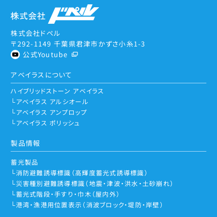
株式会社ドペル
〒292-1149 千葉県君津市かずさ小糸1-3
公式Youtube
アベイラスについて
ハイブリッドストーン アベイラス
アベイラス アルシオール
アベイラス アンプロップ
アベイラス ポリッシュ
製品情報
蓄光製品
消防避難誘導標識（高輝度蓄光式誘導標識）
災害種別避難誘導標識（地震・津波・洪水・土砂崩れ）
蓄光式階段・手すり・巾木（屋内外）
港湾・漁港用位置表示（消波ブロック・堤防・岸壁）