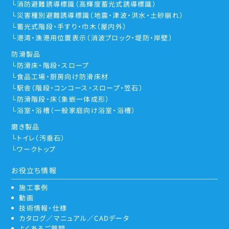
消防避難誘導標識（高輝度蓄光式誘導標識）
災害種別避難誘導標識（地震・津波・洪水・土砂崩れ）
蓄光式階段・手すり・巾木（屋内外）
港湾・漁港用位置表示（消波ブロック・堤防・岸壁）
防滑製品
防滑床・階段・スロープ
食品工場・厨房向け防滑床材
駅舎（階段・コンコース・スロープ・笠石）
防滑階段・床（象嵌一体成形）
浴室・浴槽（一般家庭向け浴室・浴槽）
磨き製品
トイレ（汚垂石）
ワークトップ
お役立ち情報
施工事例
動画
技術情報・仕様
カタログ／マニュアル／CADデータ
よくあるご質問