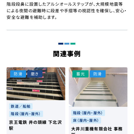
階段段鼻に設置したアルシオールステップが、大規模地震等
による夜間の避難時に段差や手摺等の視認性を確保し、安心・
安全な避難を補助します。
関連事例
防滑
磨き
⁩蓄光
防滑
鉄道／船舶
階段（屋内・屋外）
階段（屋内・屋外）
床（屋内・屋外）
京王電鉄 井の頭線 下北沢
駅
大井川重機有限会社 事務