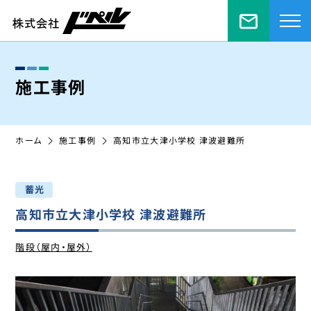
お問い合
施工事例
ホーム
施工事例
高知市立大津小学校 津波避難所
⁩蓄光
高知市立大津小学校 津波避難所
階段（屋内・屋外）