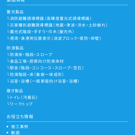
蓄光製品
消防避難誘導標識（高輝度蓄光式誘導標識）
災害種別避難誘導標識（地震・津波・洪水・土砂崩れ）
蓄光式階段・手すり・巾木（屋内外）
港湾・漁港用位置表示（消波ブロック・堤防・岸壁）
防滑製品
防滑床・階段・スロープ
食品工場・厨房向け防滑床材
駅舎（階段・コンコース・スロープ・笠石）
防滑階段・床（象嵌一体成形）
浴室・浴槽（一般家庭向け浴室・浴槽）
磨き製品
トイレ（汚垂石）
ワークトップ
お役立ち情報
施工事例
動画