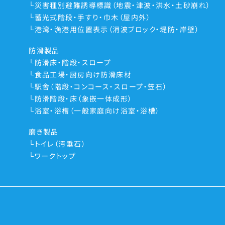
災害種別避難誘導標識（地震・津波・洪水・土砂崩れ）
蓄光式階段・手すり・巾木（屋内外）
港湾・漁港用位置表示（消波ブロック・堤防・岸壁）
防滑製品
防滑床・階段・スロープ
食品工場・厨房向け防滑床材
駅舎（階段・コンコース・スロープ・笠石）
防滑階段・床（象嵌一体成形）
浴室・浴槽（一般家庭向け浴室・浴槽）
磨き製品
トイレ（汚垂石）
ワークトップ