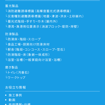
蓄光製品
消防避難誘導標識（高輝度蓄光式誘導標識）
災害種別避難誘導標識（地震・津波・洪水・土砂崩れ）
蓄光式階段・手すり・巾木（屋内外）
港湾・漁港用位置表示（消波ブロック・堤防・岸壁）
防滑製品
防滑床・階段・スロープ
食品工場・厨房向け防滑床材
駅舎（階段・コンコース・スロープ・笠石）
防滑階段・床（象嵌一体成形）
浴室・浴槽（一般家庭向け浴室・浴槽）
磨き製品
トイレ（汚垂石）
ワークトップ
お役立ち情報
施工事例
動画
技術情報・仕様